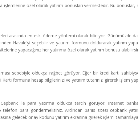
tırma işlemlerine özel olarak yatırım bonusları vermektedir. Bu bonusl
iteleri arasında en eski ödeme yöntemi olarak biliniyor. Günümüzde d
rinden Havale’yi seçebilir ve yatırım formunu doldurarak yatırım yapabi
telerine yapacağınız her yatırıma özel olarak yatırım bonusu alabilirsin
 olması sebebiyle oldukça rağbet görüyor. Eğer bir kredi kartı sahibiyse
Kartı formuna hesap bilgilerinizi ve yatırım tutarınızı girerek işlem yapa
pbank ile para yatırma oldukça tercih görüyor. İnternet bankacıl
n cep telefon para göndermelisiniz. Ardından bahis sitesi cepbank ya
rasına gelecek onay kodunu yatırım ekranına girerek işlemi tamamlayabi