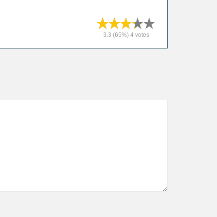
3.3
(65%)
4
votes