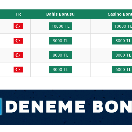
TR
Bahis Bonusu
Casino Bon
10000 TL
10000 T
3000 TL
3000 TL
8000 TL
8000 TL
3000 TL
6000 TL