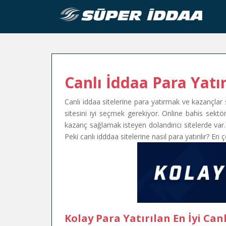
Canlı İddaa Para Yat
Canlı iddaa sitelerine para yatırmak ve kazançl
sitesini iyi seçmek gerekiyor. Online bahis sektö
kazanç sağlamak isteyen dolandırıcı sitelerde var
Peki canlı idddaa sitelerine nasıl para yatırılır? 
Kolay Para Yatırılan En İyi Canl