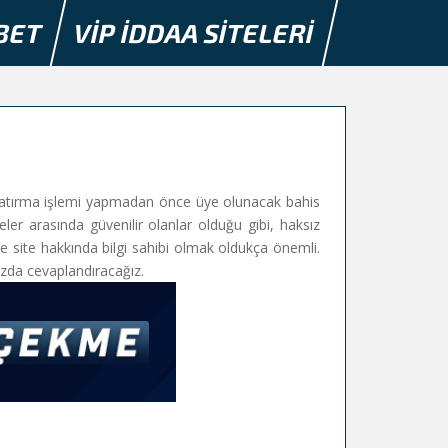
BET
VIP İDDAA SITELERI
 yatırma işlemi yapmadan önce üye olunacak bahis
ler arasında güvenilir olanlar olduğu gibi, haksız
e site hakkında bilgi sahibi olmak oldukça önemli.
mızda cevaplandıracağız.