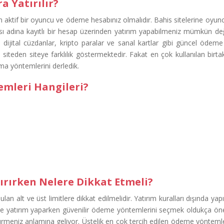
a Yatırılır?
in aktif bir oyuncu ve ödeme hesabınız olmalıdır. Bahis sitelerine oyun
ası adına kayıtlı bir hesap üzerinden yatırım yapabilmeniz mümkün deği
dijital cüzdanlar, kripto paralar ve sanal kartlar gibi güncel ödeme 
ri siteden siteye farklılık göstermektedir. Fakat en çok kullanılan bi
ma yöntemlerini derledik.
emleri Hangileri?
tırırken Nelere Dikkat Etmeli?
lan alt ve üst limitlere dikkat edilmelidir. Yatırım kuralları dışında yapı
erine yatırım yaparken güvenilir ödeme yöntemlerini seçmek oldukça ön
rmeniz anlamına geliyor. Üstelik en çok tercih edilen ödeme yöntemle