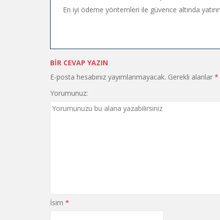
En iyi ödeme yöntemleri ile güvence altında yatırı
BIR CEVAP YAZIN
E-posta hesabınız yayımlanmayacak.
Gerekli alanlar
*
Yorumunuz:
İsim
*