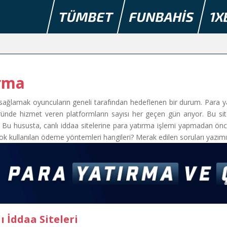
TÜMBET
FUNBAHIS
1X
ırma
ar sağlamak oyuncuların geneli tarafından hedeflenen bir durum. Para
ründe hizmet veren platformların sayısı her geçen gün arıyor. Bu site
. Bu hususta, canlı iddaa sitelerine para yatırma işlemi yapmadan önc
En çok kullanılan ödeme yöntemleri hangileri? Merak edilen soruları yazı
ı İddaa Siteleri