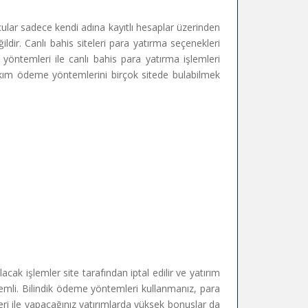
cular sadece kendi adına kayıtlı hesaplar üzerinden
ldir. Canlı bahis siteleri para yatırma seçenekleri
yöntemleri ile canlı bahis para yatırma işlemleri
rtakım ödeme yöntemlerini birçok sitede bulabilmek
lacak işlemler site tarafından iptal edilir ve yatırım
emli. Bilindik ödeme yöntemleri kullanmanız, para
ri ile yapacağınız yatırımlarda yüksek bonuslar da