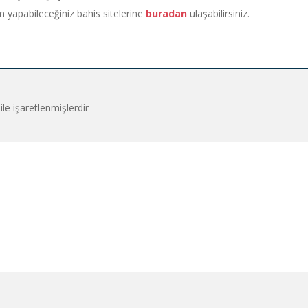
m yapabileceğiniz bahis sitelerine
buradan
ulaşabilirsiniz.
ile işaretlenmişlerdir