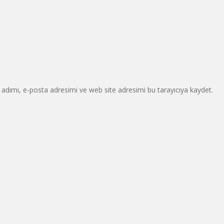
adımı, e-posta adresimi ve web site adresimi bu tarayıcıya kaydet.