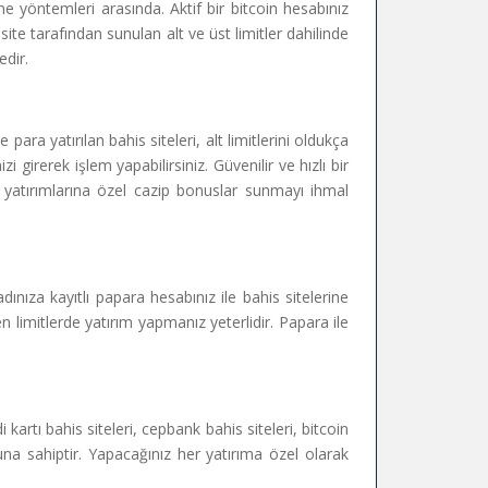
e yöntemleri arasında. Aktif bir bitcoin hesabınız
site tarafından sunulan alt ve üst limitler dahilinde
edir.
a yatırılan bahis siteleri, alt limitlerini oldukça
 girerek işlem yapabilirsiniz. Güvenilir ve hızlı bir
 yatırımlarına özel cazip bonuslar sunmayı ihmal
nıza kayıtlı papara hesabınız ile bahis sitelerine
n limitlerde yatırım yapmanız yeterlidir. Papara ile
kartı bahis siteleri, cepbank bahis siteleri, bitcoin
una sahiptir. Yapacağınız her yatırıma özel olarak