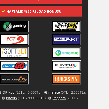
HAFTALIK %50 RELOAD BONUSU
QR Kod
(20TL - 5.000TL)
,
mefete
(5TL - 2.000TL)
,
,
Bitcoin
(1TL - 999.999TL)
,
Peppara
(20TL -