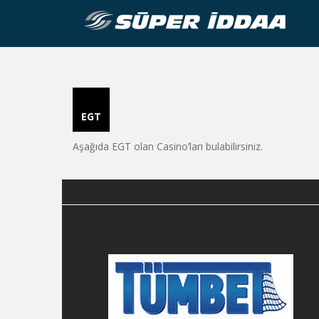
EGT
Aşağıda EGT olan Casino’ları bulabilirsiniz.