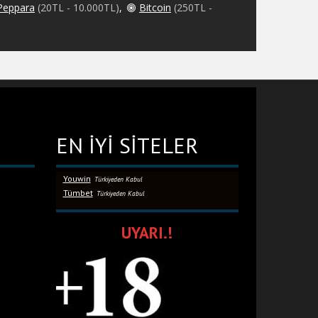
Peppara
(20TL - 10.000TL)
,
Bitcoin
(250TL -
EN İYİ SİTELER
Youwin
Türkiyeden Kabul
Tümbet
Türkiyeden Kabul
UYARI.!