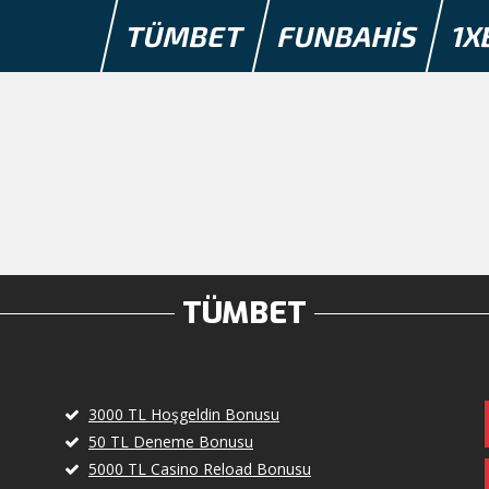
TÜMBET
FUNBAHIS
1X
TÜMBET
3000 TL Hoşgeldin Bonusu
50 TL Deneme Bonusu
5000 TL Casino Reload Bonusu