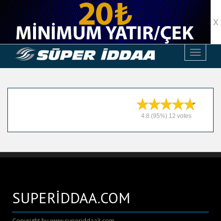
X
TOGGLE
4.8
(95%)
12
votes
SUPERİDDAA.COM
Copyright by www.superiddaa3.com