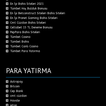
En İyi Bahis Siteleri 2021
Tümbet Hoş Bulduk Bonusu
En İyi Betconstruct Siteleri Bahis Siteleri
En İyi Pronet Gaming Bahis Siteleri
Cmt Cüzdan Bahis Siteleri
Celtabet 15 TL Deneme Bonusu
PepPara Bahis Siteleri
Tümbet Casino
Tümbet Bahis
Tümbet Canlı Casino
Tümbet Para Yatırma
PARA YATIRMA
Astropay
Bitcoin
Cep Bank
cmt cüzdan
Havale
jeton