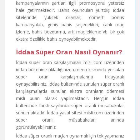
kampanyalarının şartları ilgili promosyonu yetersiz
hale getirmektedir. Bahis oyuncuları yurtdışı iddaa
sitelerinde yüksek oranlar, cömert bonus
kampanyaları, geniş bahis seçenekleri, canlı maç
izleme, bahis bozdurma, artı maç ekleme vb. bir çok
ekstra özellikle bahis oynayabilmektedir.
İddaa Süper Oran Nasıl Oynanır?
İddaa süper oran karşılaşmaları misli.com üzerinden
iddaa bültenine tıkladığınızda menü kısmında yer alan
süper oran karşılaşmalarına tıklayarak
oynayabilirsiniz. İddaa bülteninde sunulan süper oranlı
karşılaşmalarda sunulan ekstra oranların ödemesi
misli puan olarak yapılmaktadır. Hergün iddaa
bülteninde farklı sayılarda süper oranlı müsabakalar
sunulmaktadır. İddaa yasal sitesi misli.com üzerinden
süper oranlı müsabakaları anında
görüntüleyebilirsiniz.
İddaa süper oranlı maçları oynamak için tek yapmanız