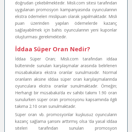
doğrudan çekebilmektedir. Misli.com sitesi tarafından
uygulanan promosyon kampanyasında oyuncularının
ekstra ödemeleri mislipuan olarak yapılmaktadır. Misli
puan üzerinden yapılan ödemelerde kazanç
sağlayabilmek için bahis oyuncularının yeni kuponlar
oluşturması gerekmektedir.
İddaa Süper Oran Nedir?
İddaa Süper Oran; Misli.com tarafından iddaa
bülteninde sunulan karşılaşmalar arasında belirlenen
müsabakalara ekstra oranlar sunulmasıdır. Normal
oranların aksine iddaa süper oran karşılaşmalarında
oyunculara ekstra oranlar sunulmaktadır. Örneğin;
Herhangi bir müsabaka’da ev sahibi takımı 1.90 oran
sunulurken süper oran promosyonu kapsamında ilgili
takıma 2.10 oran sunulmaktadır.
Süper oran vb. promosyonlar kuşkusuz oyuncuların
kazanç sağlama şansını arttırmış olsa ‘da yasal iddaa
siteleri tarafından sunulan promosyon