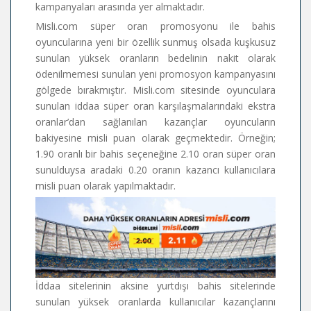
kampanyaları arasında yer almaktadır.
Misli.com süper oran promosyonu ile bahis
oyuncularına yeni bir özellik sunmuş olsada kuşkusuz
sunulan yüksek oranların bedelinin nakit olarak
ödenilmemesi sunulan yeni promosyon kampanyasını
gölgede bırakmıştır. Misli.com sitesinde oyunculara
sunulan iddaa süper oran karşılaşmalarındaki ekstra
oranlar’dan sağlanılan kazançlar oyuncuların
bakiyesine misli puan olarak geçmektedir. Örneğin;
1.90 oranlı bir bahis seçeneğine 2.10 oran süper oran
sunulduysa aradaki 0.20 oranın kazancı kullanıcılara
misli puan olarak yapılmaktadır.
İddaa sitelerinin aksine yurtdışı bahis sitelerinde
sunulan yüksek oranlarda kullanıcılar kazançlarını