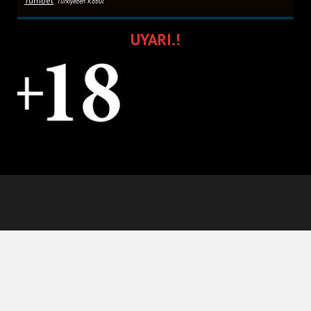
Tümbet
Türkiyeden Kabul
UYARI.!