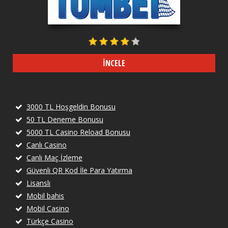
İNCELE
3000 TL Hoşgeldin Bonusu
50 TL Deneme Bonusu
5000 TL Casino Reload Bonusu
Canlı Casino
Canlı Maç İzleme
Güvenli QR Kod İle Para Yatırma
Lisanslı
Mobil bahis
Mobil Casino
Türkçe Casino