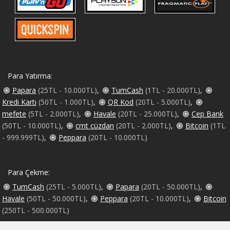
Para Yatırma:
Papara
(25TL - 10.000TL)
,
TumCash
(1TL - 20.000TL)
,
Kredi Kartı
(50TL - 1.000TL)
,
QR Kod
(20TL - 5.000TL)
,
mefete
(5TL - 2.000TL)
,
Havale
(20TL - 25.000TL)
,
Cep Bank
(50TL - 10.000TL)
,
cmt cüzdan
(20TL - 2.000TL)
,
Bitcoin
(1TL
- 999.999TL)
,
Peppara
(20TL - 10.000TL)
Para Çekme:
TumCash
(25TL - 5.000TL)
,
Papara
(20TL - 50.000TL)
,
Havale
(50TL - 50.000TL)
,
Peppara
(20TL - 10.000TL)
,
Bitcoin
(250TL - 500.000TL)