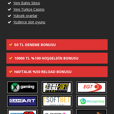
Yeni Bahis Sitesi
Yeni Türkçe Casino
Yüksek oranlar
Yüzlerce slot oyunu
50 TL DENEME BONUSU
10000 TL %100 HOŞGELDIN BONUSU
HAFTALIK %50 RELOAD BONUSU