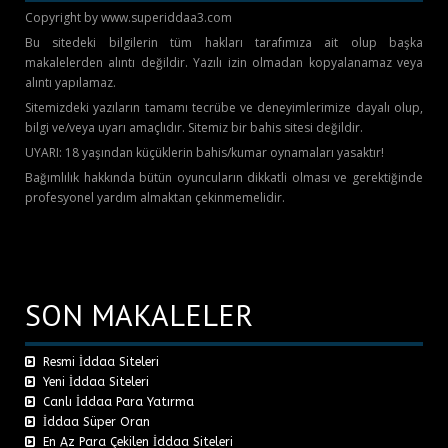
Copyright by www.superiddaa3.com
Bu sitedeki bilgilerin tüm hakları tarafımıza ait olup başka
makalelerden alıntı değildir. Yazılı izin olmadan kopyalanamaz veya
alıntı yapılamaz.
Sitemizdeki yazıların tamamı tecrübe ve deneyimlerimize dayalı olup,
bilgi ve/veya uyarı amaçlıdır. Sitemiz bir bahis sitesi değildir.
UYARI: 18 yaşından küçüklerin bahis/kumar oynamaları yasaktır!
Bağımlılık hakkında bütün oyuncuların dikkatli olması ve gerektiğinde
profesyonel yardım almaktan çekinmemelidir.
SON MAKALELER
Resmi İddaa Siteleri
Yeni İddaa Siteleri
Canlı İddaa Para Yatırma
İddaa Süper Oran
En Az Para Çekilen İddaa Siteleri