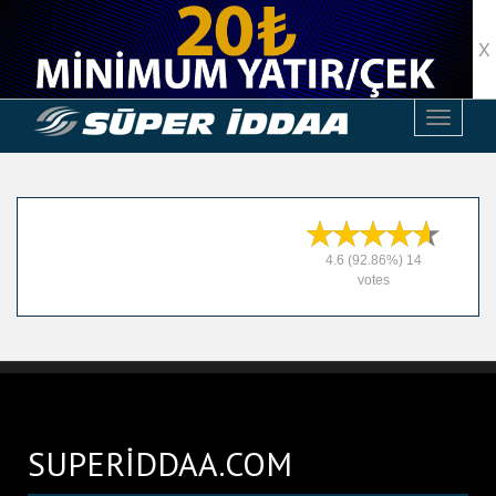
X
TOGGLE
4.6
(92.86%)
14
votes
SUPERİDDAA.COM