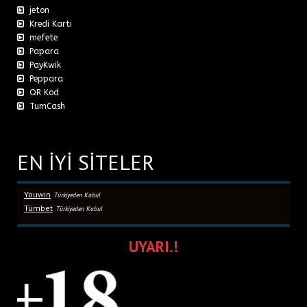
jeton
Kredi Kartı
mefete
Papara
PayKwik
Peppara
QR Kod
TumCash
EN İYİ SİTELER
Youwin
Türkiyeden Kabul
Tümbet
Türkiyeden Kabul
UYARI.!