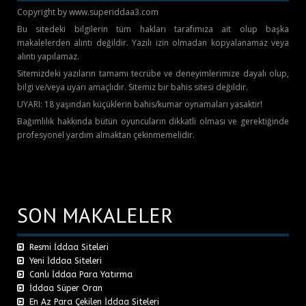
Copyright by www.superiddaa3.com
Bu sitedeki bilgilerin tüm hakları tarafımıza ait olup başka
makalelerden alıntı değildir. Yazılı izin olmadan kopyalanamaz veya
alıntı yapılamaz.
Sitemizdeki yazıların tamamı tecrübe ve deneyimlerimize dayalı olup,
bilgi ve/veya uyarı amaçlıdır. Sitemiz bir bahis sitesi değildir.
UYARI: 18 yaşından küçüklerin bahis/kumar oynamaları yasaktır!
Bağımlılık hakkında bütün oyuncuların dikkatli olması ve gerektiğinde
profesyonel yardım almaktan çekinmemelidir.
SON MAKALELER
Resmi İddaa Siteleri
Yeni İddaa Siteleri
Canlı İddaa Para Yatırma
İddaa Süper Oran
En Az Para Çekilen İddaa Siteleri