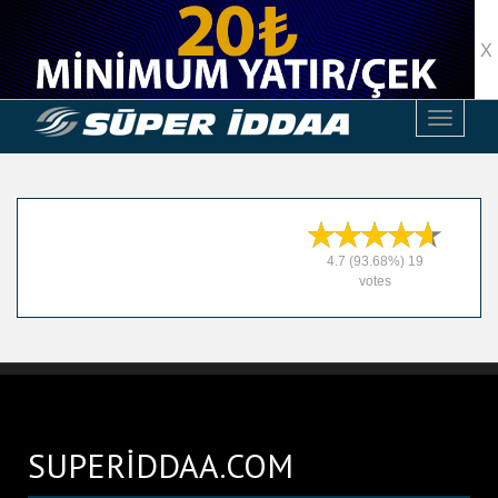
X
TOGGLE
4.7
(93.68%)
19
votes
SUPERİDDAA.COM