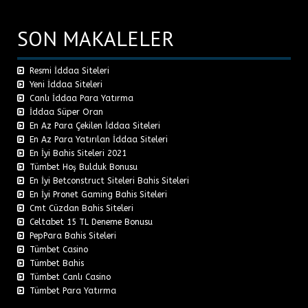
SON MAKALELER
Resmi İddaa Siteleri
Yeni İddaa Siteleri
Canlı İddaa Para Yatırma
İddaa Süper Oran
En Az Para Çekilen İddaa Siteleri
En Az Para Yatırılan İddaa Siteleri
En İyi Bahis Siteleri 2021
Tümbet Hoş Bulduk Bonusu
En İyi Betconstruct Siteleri Bahis Siteleri
En İyi Pronet Gaming Bahis Siteleri
Cmt Cüzdan Bahis Siteleri
Celtabet 15 TL Deneme Bonusu
PepPara Bahis Siteleri
Tümbet Casino
Tümbet Bahis
Tümbet Canlı Casino
Tümbet Para Yatırma