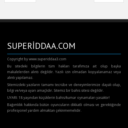
Gönderi navigasyonu
SUPERİDDAA.COM
Copyright by www.superiddaa3.com
Bu sitedeki bilgilerin tüm hakları tarafımıza ait olup başka
makalelerden alıntı değildir. Yazılı izin olmadan kopyalanamaz veya
alıntı yapılamaz.
Sitemizdeki yazıların tamamı tecrübe ve deneyimlerimize dayalı olup,
bilgi ve/veya uyarı amaçlıdır. Sitemiz bir bahis sitesi değildir.
UYARI: 18 yaşından küçüklerin bahis/kumar oynamaları yasaktır!
Bağımlılık hakkında bütün oyuncuların dikkatli olması ve gerektiğinde
profesyonel yardım almaktan çekinmemelidir.